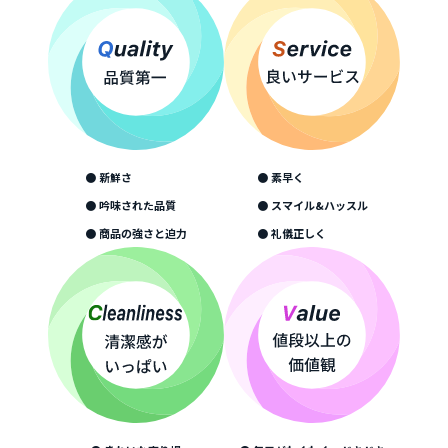
● 新鮮さ
● 素早く
● 吟味された品質
● スマイル&ハッスル
● 商品の強さと迫力
● 礼儀正しく