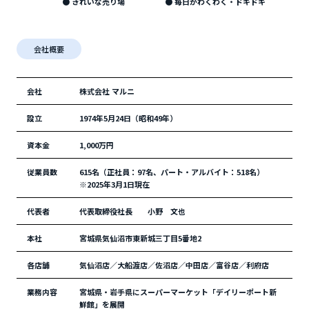
● きれいな売り場
● 毎日がわくわく・ドキドキ
会社概要
会社
株式会社 マルニ
設立
1974年5月24日（昭和49年）
資本金
1,000万円
従業員数
615名（正社員：97名、パート・アルバイト：518名）
※2025年3月1日現在
代表者
代表取締役社長 小野 文也
本社
宮城県気仙沼市東新城三丁目5番地2
各店舗
気仙沼店／大船渡店／佐沼店／中田店／富谷店／利府店
業務内容
宮城県・岩手県にスーパーマーケット「デイリーポート新
鮮館」を展開