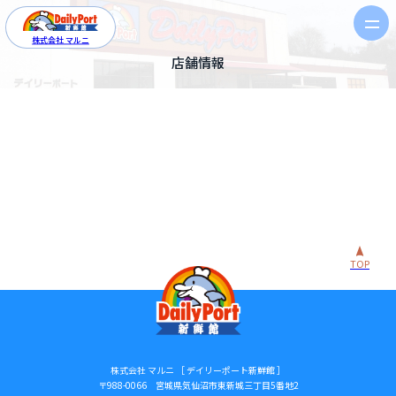
株式会社 マルニ
店舗情報
TOP
株式会社 マルニ ［ デイリーポート新鮮館 ］
〒988-0066 宮城県気仙沼市東新城三丁目5番地2